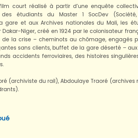
film court réalisé à partir d’une enquête collec
des étudiants du Master 1 SocDev (Société, 
 gare et aux Archives nationales du Mali, les ét
r Dakar-Niger, créé en 1924 par le colonisateur fran
ts de la crise – cheminots au chômage, engagés p
tes sans clients, buffet de la gare déserté – aux
nds accidents ferroviaires, des histoires singulièr
s.
ré (archiviste du rail), Abdoulaye Traoré (archives
drants).
bué