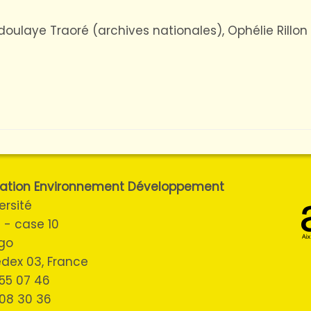
doulaye Traoré (archives nationales), Ophélie Rillon 
ulation Environnement Développement
ersité
 - case 10
ugo
cedex 03, France
3 55 07 46
 08 30 36