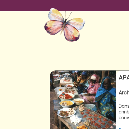
AP
Arc
Dans
anné
couvr