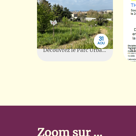
31
AOU
Découvrez le Parc Urbain des Papillons (Marseille)
Zoom sur ...