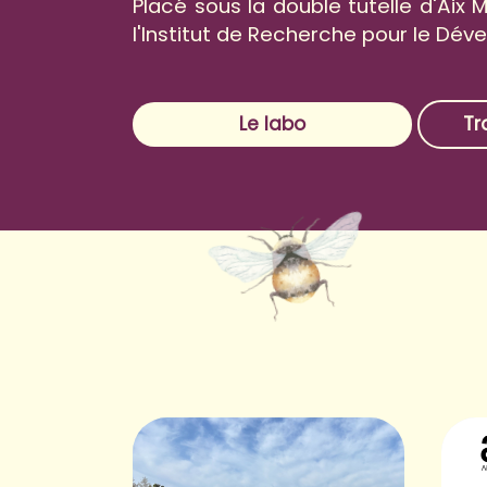
Placé sous la double tutelle d'Aix M
l'Institut de Recherche pour le Dé
Le labo
Tr