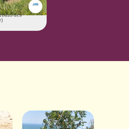
JAN
rbain des
e)