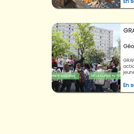
En s
GR
Géog
GRAP
actio
jeune
En s