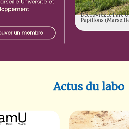
arseille Université et
veloppement
Découvrez le Parc U
Papillons (Marseill
ouver un membre
Actus du labo