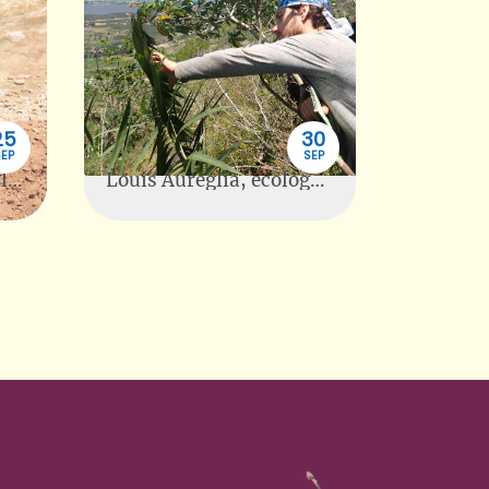
25
30
SEP
SEP
Gouvernance Résiduelle au festival Allez Savoir
Louis Aureglia, écologue, soutenance de thèse