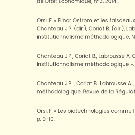
de Droit Economique, n°3, 2014.
Orsi, F. « Elinor Ostrom et les faiscea
Chanteau J.P. (dir.), Coriat B. (dir.), L
institutionnalisme méthodologique, N°
Chanteau J.P., Coriat B., Labrousse A,
institutionnalisme méthodologique ». R
Chanteau J.P. , Coriat B., Labrousse A.
méthodologique. Revue de la Régulatio
Orsi, F. « Les biotechnologies comme 
p. 9-10.