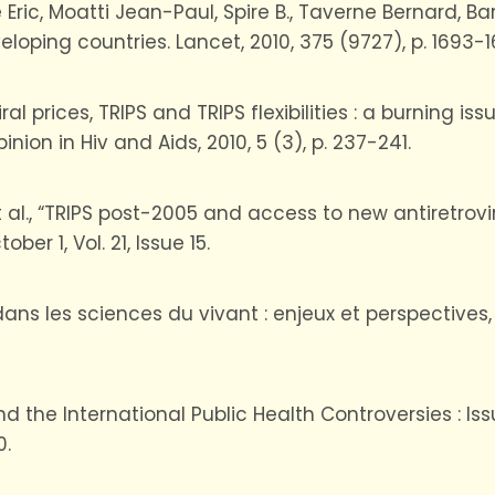
rte Eric, Moatti Jean-Paul, Spire B., Taverne Bernard, Ba
loping countries. Lancet, 2010, 375 (9727), p. 1693-1
ral prices, TRIPS and TRIPS flexibilities : a burning is
nion in Hiv and Aids, 2010, 5 (3), p. 237-241.
 et al., “TRIPS post-2005 and access to new antiretrov
er 1, Vol. 21, Issue 15.
 dans les sciences du vivant : enjeux et perspectives
PS and the International Public Health Controversies : 
0.