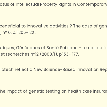
 Status of Intellectual Property Rights in Contempora
ts” beneficial to innovative activities ? The case of g
° 6, p. 1205-1221.
aceutiques, Génériques et Santé Publique - Le cas de 
t recherches n°12 (2003/1), p.153- 177.
Does Biotech reflect a New Science-Based Innovation Re
 JP. « The impact of genetic testing on health care in