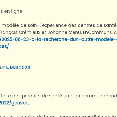
 en ligne :
tre modèle de soin-L'experience des centres de santé
 François Crémieux et Johanne Menu. EnCommuns. Arti
s/2025-06-23-a-la-recherche-dun-autre-modele-d
des/
ns, Mai 2024
faire des produits de santé un bien commun mondia
2022/gouver...
 au jour la crise de la gouvernance mondiale de l