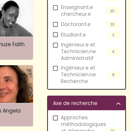
Enseignant.e
20
chercheur.e
Doctorant.e
23
Etudiant.e
2
uze Faith
Ingénieur.e et
Technicien.ne
4
Administratif
Ingénieur.e et
Technicien.ne
9
Recherche
Axe de recherche
s Angela
Approches
méthodologiques
et démarche