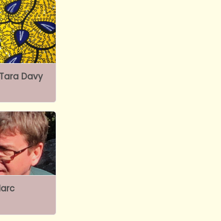
 Tara Davy
Marc