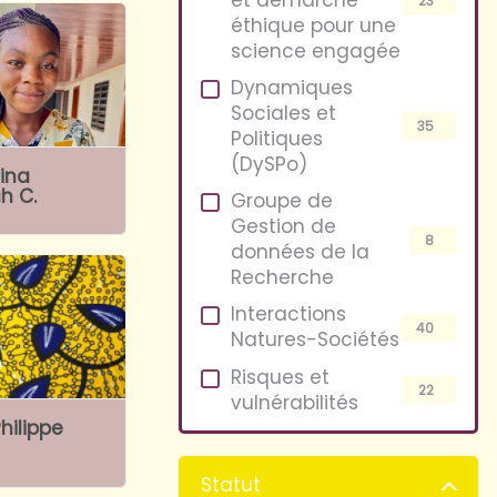
23
éthique pour une
science engagée
Dynamiques
Sociales et
35
Politiques
(DySPo)
ina
h C.
Groupe de
Gestion de
8
données de la
Recherche
Interactions
40
Natures-Sociétés
Risques et
22
vulnérabilités
hilippe
Statut