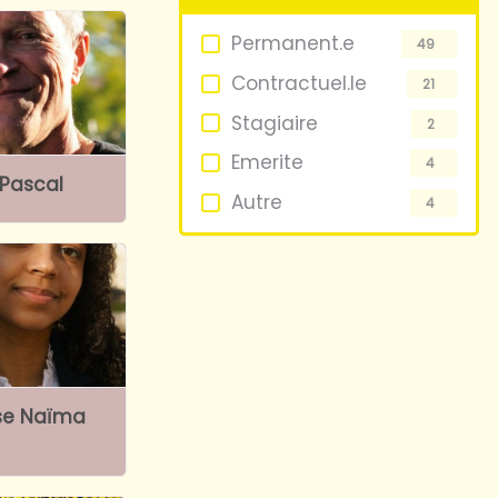
Permanent.e
49
Contractuel.le
21
Stagiaire
2
Emerite
4
 Pascal
Autre
4
se Naïma