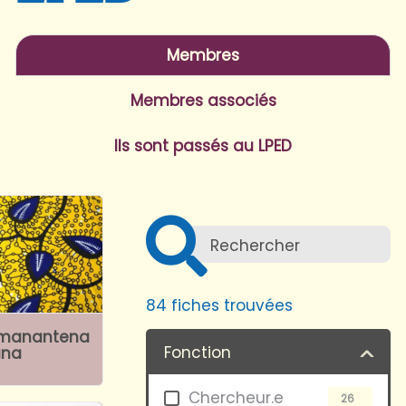
Membres
Membres associés
Ils sont passés au LPED
84
fiches trouvées
amanantena
Fonction
ana
Chercheur.e
26