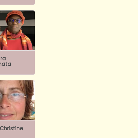
ra
mata
Christine