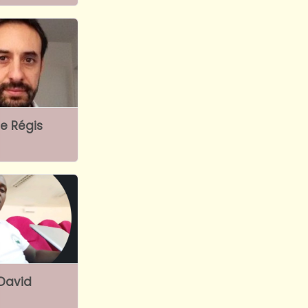
le Régis
David