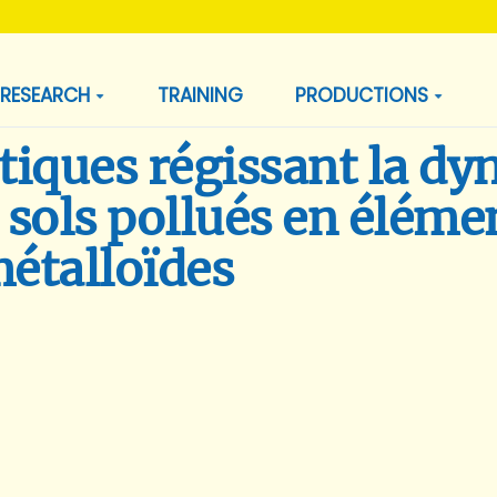
RESEARCH
TRAINING
PRODUCTIONS
otiques régissant la d
 sols pollués en éléme
métalloïdes