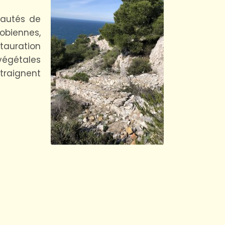
nautés de
obiennes,
tauration
végétales
traignent