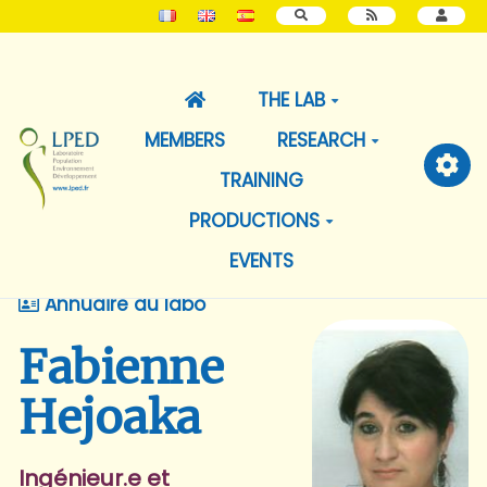
SEARCH
THE LAB
MEMBERS
RESEARCH
TRAINING
PRODUCTIONS
EVENTS
Annuaire du labo
Fabienne
Hejoaka
Ingénieur.e et