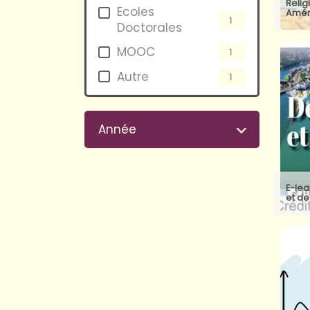
Relig
Ecoles
Amér
1
Doctorales
MOOC
1
Autre
1
Année
E-lea
et de