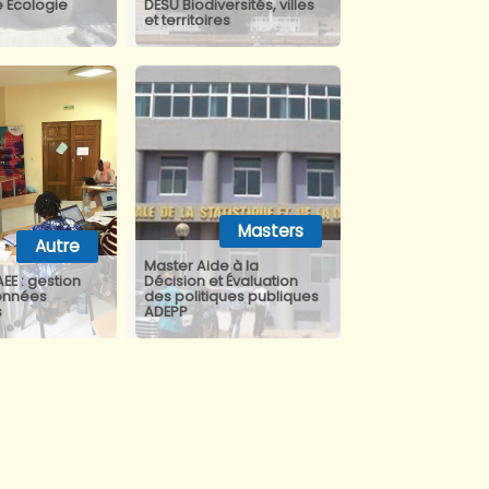
é Ecologie
DESU Biodiversités, villes
et territoires
Masters
Autre
Master Aide à la
AEE : gestion
Décision et Évaluation
onnées
des politiques publiques
s
ADEPP