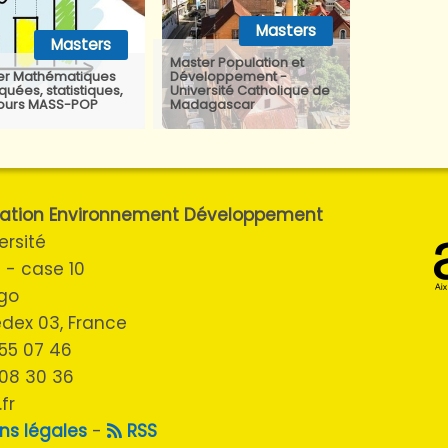
Masters
Masters
Master Population et
er Mathématiques
Développement -
quées, statistiques,
Université Catholique de
ours MASS-POP
Madagascar
ulation Environnement Développement
ersité
 - case 10
ugo
cedex 03, France
3 55 07 46
 08 30 36
fr
ns légales
-
RSS