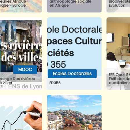
ieuses Afrique-
anthropologie sociale
Biodiversit
ique - Europe
en Afrique
Evolution
MOOC
Ecoles Doctorales
EFR Quali R
rning « Des rivières
FAIR des d
s villes
ED355
qualitative