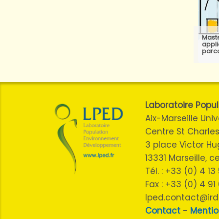
Mast
appli
parc
Laboratoire Pop
Aix-Marseille Univ
Centre St Charles
3 place Victor H
13331 Marseille, 
Tél. : +33 (0) 4 1
Fax : +33 (0) 4 91
lped.contact@ird.
Contact
-
Mentio