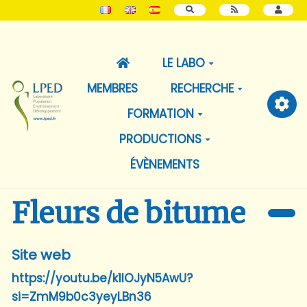
RECHERCHER
LE LABO
MEMBRES
RECHERCHE
FORMATION
PRODUCTIONS
ÉVÈNEMENTS
Fleurs de bitume
Site web
https://youtu.be/k1lOJyN5AwU?
si=ZmM9b0c3yeyLBn36