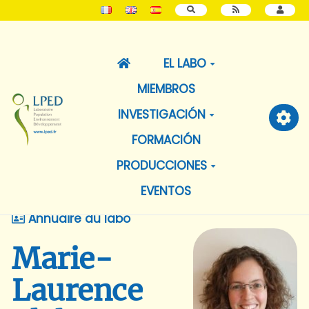
BUSCAR
EL LABO
MIEMBROS
INVESTIGACIÓN
FORMACIÓN
PRODUCCIONES
EVENTOS
Annuaire du labo
Marie-
Laurence