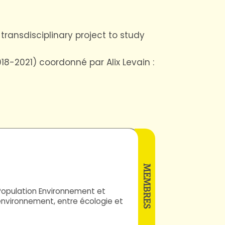
ransdisciplinary project to study
8-2021) coordonné par Alix Levain :
Attoumane
Artadji
Bertaudière-
MEMBRES
Montès
Population Environnement et
Valérie
environnement, entre écologie et
Beurier