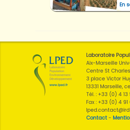
En s
Laboratoire Pop
Aix-Marseille Univ
Centre St Charles
3 place Victor H
13331 Marseille, 
Tél. : +33 (0) 4 1
Fax : +33 (0) 4 91
lped.contact@ird.
Contact
-
Mentio