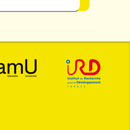
Anne-
Gaëlle
Degache
Anaïs
Delaunay
Valérie
Deschamps-
Cottin
Magali
Dos
Santos
Stéphanie
Duflot
Emile
Egrot