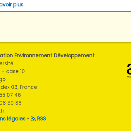
avoir plus
ulation Environnement Développement
ersité
 - case 10
ugo
cedex 03, France
3 55 07 46
 08 30 36
fr
ns légales
-
RSS