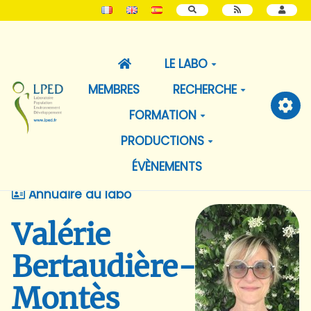
RECHERCHER
LE LABO
MEMBRES
RECHERCHE
FORMATION
PRODUCTIONS
ÉVÈNEMENTS
Annuaire du labo
Valérie
Bertaudière-
Montès