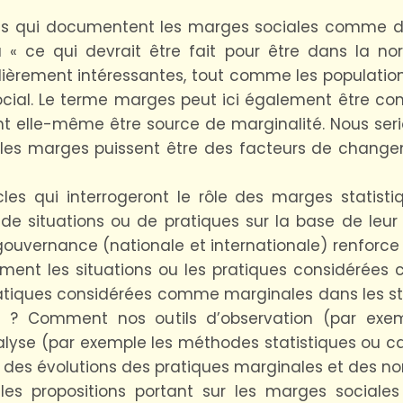
cles qui documentent les marges sociales comme de
 à « ce qui devrait être fait pour être dans la n
ulièrement intéressantes, tout comme les populatio
cial. Le terme marges peut ici également être com
nt elle-même être source de marginalité. Nous seri
ue les marges puissent être des facteurs de change
les qui interrogeront le rôle des marges statist
on de situations ou de pratiques sur la base de leu
a gouvernance (nationale et internationale) renforce
ment les situations ou les pratiques considérées
ratiques considérées comme marginales dans les st
 ? Comment nos outils d’observation (par exem
yse (par exemple les méthodes statistiques ou car
 des évolutions des pratiques marginales et des no
es propositions portant sur les marges sociales