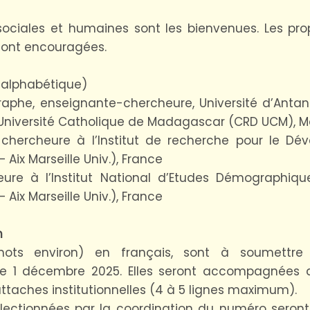
sociales et humaines sont les bienvenues. Les pro
 sont encouragées.
 alphabétique)
phe, enseignante-chercheure, Université d’Antana
Université Catholique de Madagascar (CRD UCM),
hercheure à l’Institut de recherche pour le Dév
ix Marseille Univ.), France
ure à l’Institut National d’Etudes Démographique
ix Marseille Univ.), France
n
0 mots environ) en français, sont à soumettr
 le 1 décembre 2025. Elles seront accompagnées d’
ttaches institutionnelles (4 à 5 lignes maximum).
électionnées par la coordination du numéro seront