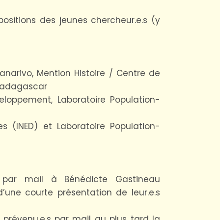
positions des jeunes chercheur.e.s (y
narivo, Mention Histoire / Centre de
 Madagascar
eloppement, Laboratoire Population-
s (INED) et Laboratoire Population-
e par mail à Bénédicte Gastineau
une courte présentation de leur.e.s
 prévenu.e.s par mail au plus tard la